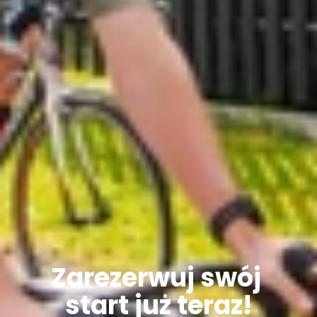
Zarezerwuj swój 
start już teraz!