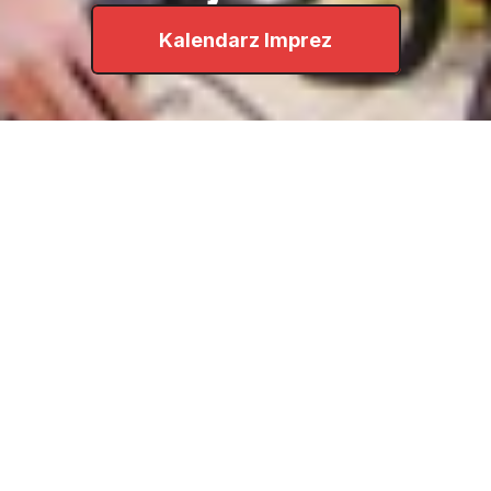
Kalendarz Imprez
Obserwuj nas na:
Stworzenie oraz utrzymanie
Turon Design